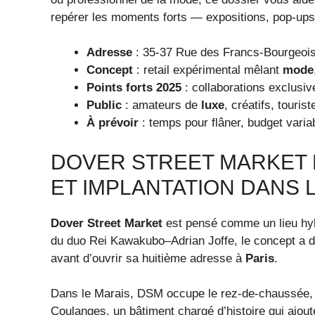
repérer les moments forts — expositions, pop-up
Adresse
: 35-37 Rue des Francs-Bourgeois
Concept
: retail expérimental mêlant
mode
Points forts 2025
: collaborations exclusi
Public
: amateurs de
luxe
, créatifs, touris
À prévoir
: temps pour flâner, budget varia
DOVER STREET MARKET P
ET IMPLANTATION DANS 
Dover Street Market
est pensé comme un lieu hyb
du duo Rei Kawakubo–Adrian Joffe, le concept a 
avant d’ouvrir sa huitième adresse à
Paris
.
Dans le Marais, DSM occupe le rez-de-chaussée, le
Coulanges, un bâtiment chargé d’histoire qui ajou