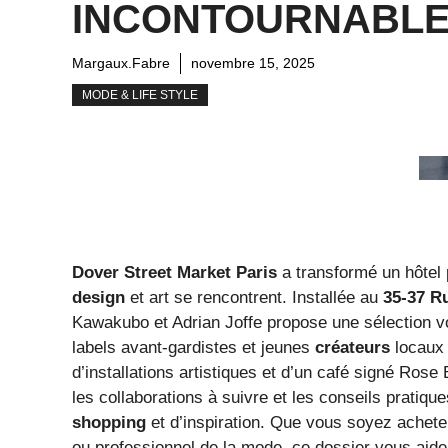
INCONTOURNABL
Margaux.Fabre
novembre 15, 2025
MODE & LIFE STYLE
Dover Street Market Paris
a transformé un hôtel 
design
et art se rencontrent. Installée au
35-37 R
Kawakubo et Adrian Joffe propose une sélection v
labels avant-gardistes et jeunes
créateurs
locaux 
d’installations artistiques et d’un café signé Ros
les collaborations à suivre et les conseils pratiqu
shopping
et d’inspiration. Que vous soyez achete
ou professionnel de la mode, ce dossier vous aid