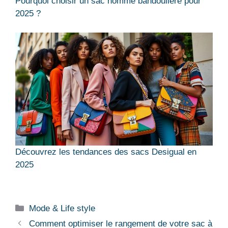
Pourquoi choisir un sac homme bandoulière pour
2025 ?
Découvrez les tendances des sacs Desigual en
2025
Catégories
Mode & Life style
Comment optimiser le rangement de votre sac à