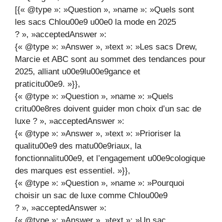
[{« @type »: »Question », »name »: »Quels sont
les sacs Chlou00e9 u00e0 la mode en 2025
? », »acceptedAnswer »:
{« @type »: »Answer », »text »: »Les sacs Drew,
Marcie et ABC sont au sommet des tendances pour
2025, alliant u00e9lu00e9gance et
praticitu00e9. »}},
{« @type »: »Question », »name »: »Quels
critu00e8res doivent guider mon choix d’un sac de
luxe ? », »acceptedAnswer »:
{« @type »: »Answer », »text »: »Prioriser la
qualitu00e9 des matu00e9riaux, la
fonctionnalitu00e9, et l’engagement u00e9cologique
des marques est essentiel. »}},
{« @type »: »Question », »name »: »Pourquoi
choisir un sac de luxe comme Chlou00e9
? », »acceptedAnswer »:
{« @type »: »Answer », »text »: »Un sac