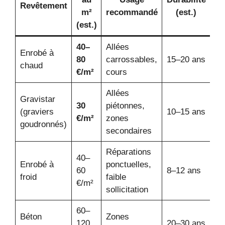
Revêtement
m²
recommandé
(est.)
(est.)
40–
Allées
Enrobé à
80
carrossables,
15–20 ans
chaud
€/m²
cours
Allées
Gravistar
30
piétonnes,
(graviers
10–15 ans
€/m²
zones
goudronnés)
secondaires
Réparations
40–
Enrobé à
ponctuelles,
60
8–12 ans
froid
faible
€/m²
sollicitation
60–
Béton
Zones
120
20–30 ans