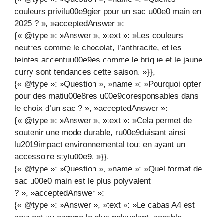
couleurs privilu00e9gier pour un sac u00e0 main en
2025 ? », »acceptedAnswer »:
{« @type »: »Answer », »text »: »Les couleurs
neutres comme le chocolat, l’anthracite, et les
teintes accentuu00e9es comme le brique et le jaune
curry sont tendances cette saison. »}},
{« @type »: »Question », »name »: »Pourquoi opter
pour des matiu00e8res u00e9coresponsables dans
le choix d’un sac ? », »acceptedAnswer »:
{« @type »: »Answer », »text »: »Cela permet de
soutenir une mode durable, ru00e9duisant ainsi
lu2019impact environnemental tout en ayant un
accessoire stylu00e9. »}},
{« @type »: »Question », »name »: »Quel format de
sac u00e0 main est le plus polyvalent
? », »acceptedAnswer »:
{« @type »: »Answer », »text »: »Le cabas A4 est