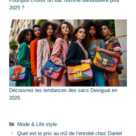
Pourquoi choisir un sac homme bandoulière pour
2025 ?
Découvrez les tendances des sacs Desigual en
2025
Catégories
Mode & Life style
Quel est le prix au m2 de l’enrobé chez Daniel