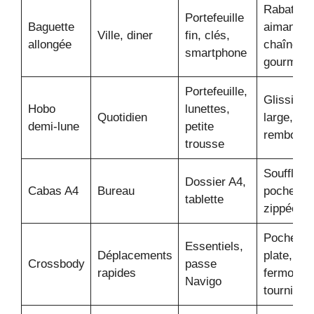
Rabat
Portefeuille
Baguette
aimanté,
Ville, diner
fin, clés,
allongée
chaîne
smartphone
gourmett
Portefeuille,
Glissière
Hobo
lunettes,
Quotidien
large, an
demi-lune
petite
rembourr
trousse
Soufflets,
Dossier A4,
Cabas A4
Bureau
poche
tablette
zippée
Poche do
Essentiels,
Déplacements
plate,
Crossbody
passe
rapides
fermoir
Navigo
tournique