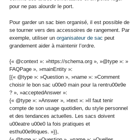
pour ne pas alourdir le port.
Pour garder un sac bien organisé, il est possible de
se tourner vers des accessoires de rangement. Par
exemple, utiliser un
organisateur de sac
peut
grandement aider à maintenir l’ordre.
{« @context »: »https://schema.org », »@type »: »
FAQPage », »mainEntity »:
[{« @type »: »Question », »name »: »Comment
choisir le bon sac u00e0 main pour la rentru00e9e
? », »acceptedAnswer »:
{« @type »: »Answer », »text »: »Il faut tenir
compte de son usage quotidien, du style personnel
et des tendances actuelles. Les sacs doivent
u00eatre u00e0 la fois pratiques et
esthu00e9tiques. »}},
{« @type »: »Question », »name »: »Quelles